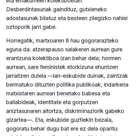
eta emakumeen kolektiboetan.
Desberdintasunak gaindituz, gutxieneko
adostasunak bilatuz eta besteen zilegizko nahiei
oztoporik jarri gabe.
Horregatik, martxoaren 8 hau gogorarazteko
eguna da: atzerapauso saiakeren aurrean gure
erantzuna kolektiboa izan behar dela; hormen
aurrean, sare feministek etorkizuna ehuntzen
jarraitzen dutela —lan-eskubide duinak, zaintzak
bermatuko dituzten politika publikoak, indarkeria
matxistaren aurrean benetako babesa eta
baliabideak, identitate eta gorputzen
aniztasunaren aitortza, diskriminaziorik gabeko
gizartea—. Eta, eskubide guztiekin bezala,
gogoratu behar dugu bat ere ez dela oparitu: