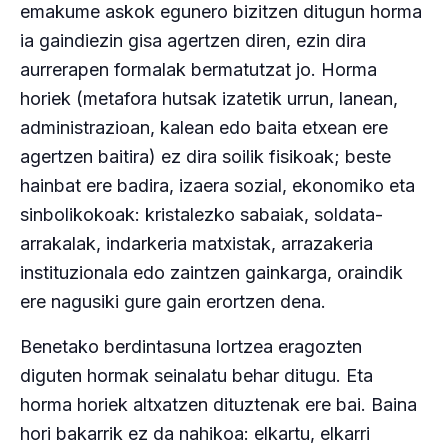
emakume askok egunero bizitzen ditugun horma
ia gaindiezin gisa agertzen diren, ezin dira
aurrerapen formalak bermatutzat jo. Horma
horiek (metafora hutsak izatetik urrun, lanean,
administrazioan, kalean edo baita etxean ere
agertzen baitira) ez dira soilik fisikoak; beste
hainbat ere badira, izaera sozial, ekonomiko eta
sinbolikokoak: kristalezko sabaiak, soldata-
arrakalak, indarkeria matxistak, arrazakeria
instituzionala edo zaintzen gainkarga, oraindik
ere nagusiki gure gain erortzen dena.
Benetako berdintasuna lortzea eragozten
diguten hormak seinalatu behar ditugu. Eta
horma horiek altxatzen dituztenak ere bai. Baina
hori bakarrik ez da nahikoa: elkartu, elkarri