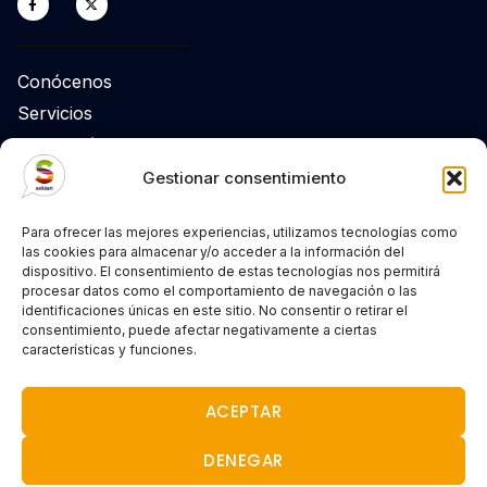
Conócenos
Servicios
Legislación
Gestionar consentimiento
Prensa
Para ofrecer las mejores experiencias, utilizamos tecnologías como
Agenda
las cookies para almacenar y/o acceder a la información del
dispositivo. El consentimiento de estas tecnologías nos permitirá
Actualidad
procesar datos como el comportamiento de navegación o las
identificaciones únicas en este sitio. No consentir o retirar el
consentimiento, puede afectar negativamente a ciertas
Sede Pamplona: 948 22 00 51
características y funciones.
Sede Tudela: 948 22 00 51
ACEPTAR
Contacta
DENEGAR