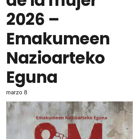
de la mujer
2026 –
Emakumeen
Nazioarteko
Eguna
marzo 8