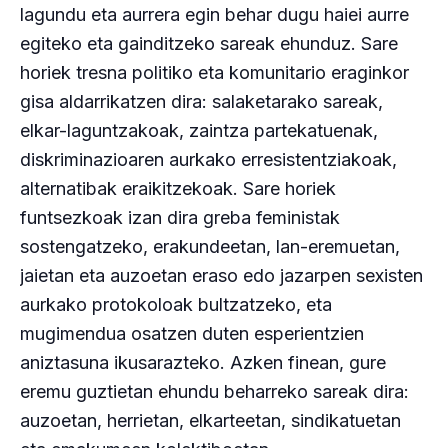
lagundu eta aurrera egin behar dugu haiei aurre
egiteko eta gainditzeko sareak ehunduz. Sare
horiek tresna politiko eta komunitario eraginkor
gisa aldarrikatzen dira: salaketarako sareak,
elkar-laguntzakoak, zaintza partekatuenak,
diskriminazioaren aurkako erresistentziakoak,
alternatibak eraikitzekoak. Sare horiek
funtsezkoak izan dira greba feministak
sostengatzeko, erakundeetan, lan-eremuetan,
jaietan eta auzoetan eraso edo jazarpen sexisten
aurkako protokoloak bultzatzeko, eta
mugimendua osatzen duten esperientzien
aniztasuna ikusarazteko. Azken finean, gure
eremu guztietan ehundu beharreko sareak dira:
auzoetan, herrietan, elkarteetan, sindikatuetan